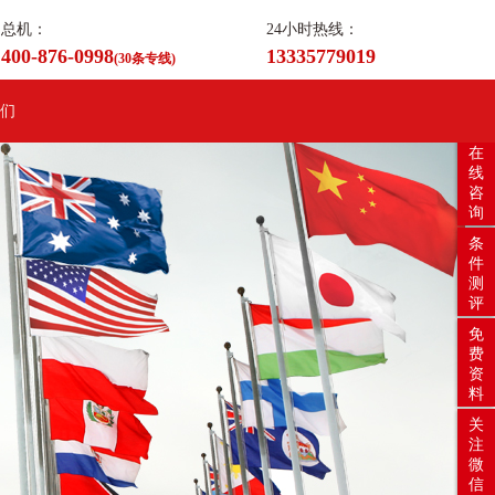
总机：
24小时热线：
400-876-0998
13335779019
(30条专线)
们
在
线
咨
询
条
件
测
评
免
费
资
料
关
注
微
信