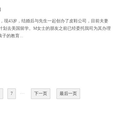
知
士，现43岁，结婚后与先生一起创办了皮鞋公司，目前夫妻
计划去美国留学。M女士的朋友之前已经委托我司为其办理
的教育...
7
···
下一页
最后一页