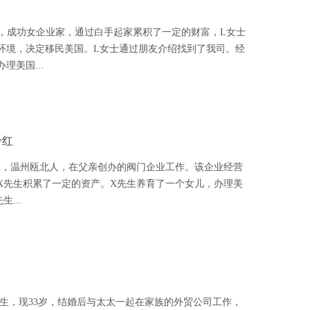
函
女士，成功女企业家，通过白手起家累积了一定的财富，L女士
环境，决定移民美国。L女士通过朋友介绍找到了我司。经
美国...
分红
先生，温州瓯北人，在父亲创办的阀门企业工作。该企业经营
X先生积累了一定的资产。X先生养育了一个女儿，办理美
...
知
X先生，现33岁，结婚后与太太一起在家族的外贸公司工作，