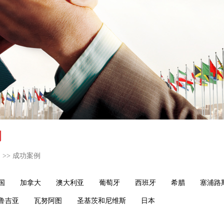
例
通
>>
成功案例
国
加拿大
澳大利亚
葡萄牙
西班牙
希腊
塞浦路
鲁吉亚
瓦努阿图
圣基茨和尼维斯
日本