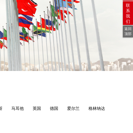
联
系
我
们
返回
顶部
斯
马耳他
英国
德国
爱尔兰
格林纳达