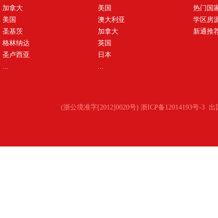
加拿大
美国
热门国
美国
澳大利亚
学区房
圣基茨
加拿大
新通推
格林纳达
英国
圣卢西亚
日本
...
...
(浙公境准字[2012]0020号) 浙ICP备12014193号-3
出国