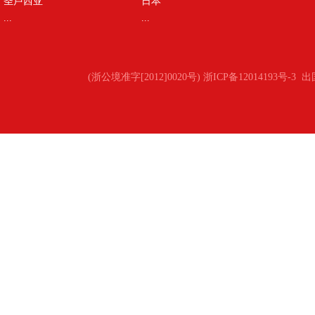
圣卢西亚
日本
...
...
(浙公境准字[2012]0020号) 浙ICP备12014193号-3
出国