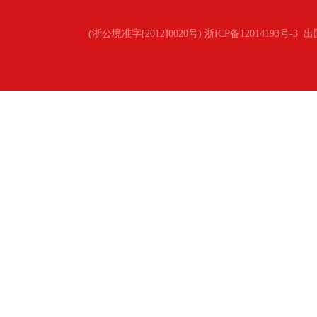
(浙公境准字[2012]0020号) 浙ICP备12014193号-3
出国