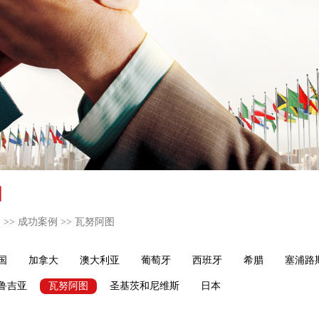
图
通
>>
成功案例
>>
瓦努阿图
国
加拿大
澳大利亚
葡萄牙
西班牙
希腊
塞浦路
鲁吉亚
瓦努阿图
圣基茨和尼维斯
日本