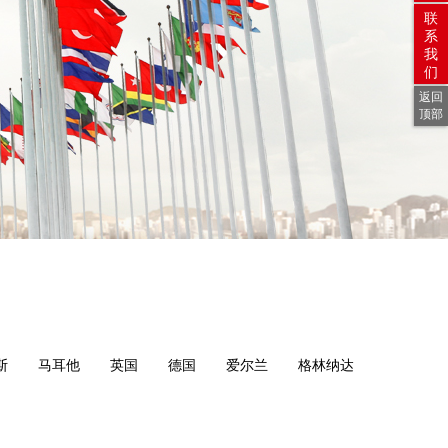
联
系
我
们
返回
顶部
斯
马耳他
英国
德国
爱尔兰
格林纳达