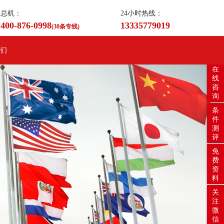
总机：
24小时热线：
400-876-0998
13335779019
(30条专线)
们
在
线
咨
询
条
件
测
评
免
费
资
料
关
注
微
信