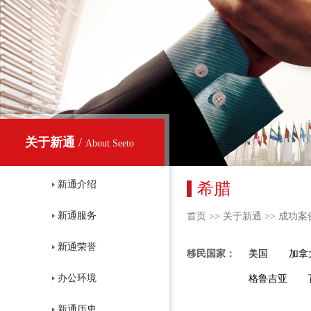
关于新通
/
About Seeto
新通介绍
希腊
新通服务
首页
>>
关于新通
>>
成功案
新通荣誉
移民国家：
美国
加拿
办公环境
格鲁吉亚
新通历史