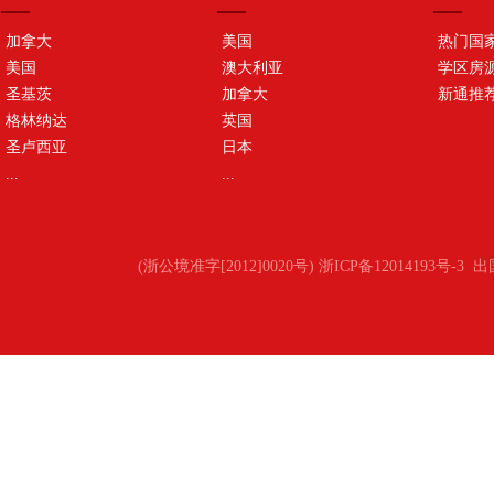
加拿大
美国
热门国
美国
澳大利亚
学区房
圣基茨
加拿大
新通推
格林纳达
英国
圣卢西亚
日本
...
...
(浙公境准字[2012]0020号) 浙ICP备12014193号-3
出国