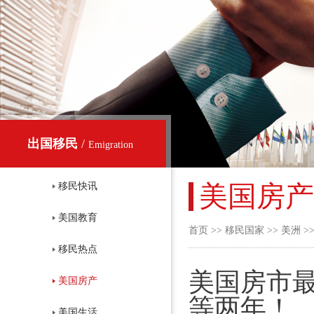
出国移民
/
Emigration
美国房产
移民快讯
美国教育
首页
>>
移民国家
>>
美洲
>
移民热点
美国房市
美国房产
等两年！
美国生活