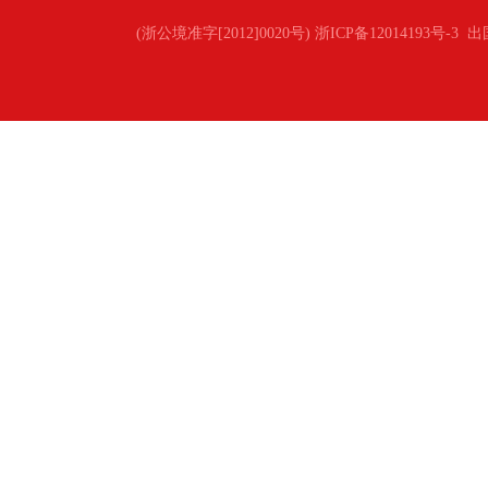
(浙公境准字[2012]0020号) 浙ICP备12014193号-3
出国