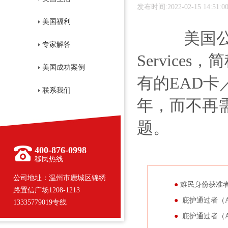
发布时间:2022-02-15 14:51:0
美国福利
美国公民和移民
专家解答
Service
美国成功案例
有的EAD
联系我们
年，而不再
题。
400-876-0998
移民热线
公司地址：温州市鹿城区锦绣
●
难民身份获准者
路置信广场1208-1213
●
庇护通过者（A
13335779019专线
●
庇护通过者（A