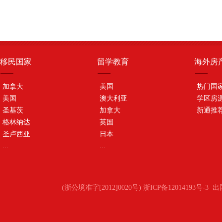
移民国家
留学教育
海外房
加拿大
美国
热门国
美国
澳大利亚
学区房
圣基茨
加拿大
新通推
格林纳达
英国
圣卢西亚
日本
...
...
(浙公境准字[2012]0020号) 浙ICP备12014193号-3
出国