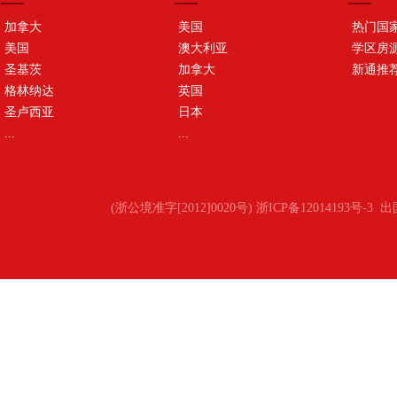
加拿大
美国
热门国
美国
澳大利亚
学区房
圣基茨
加拿大
新通推
格林纳达
英国
圣卢西亚
日本
...
...
(浙公境准字[2012]0020号) 浙ICP备12014193号-3
出国