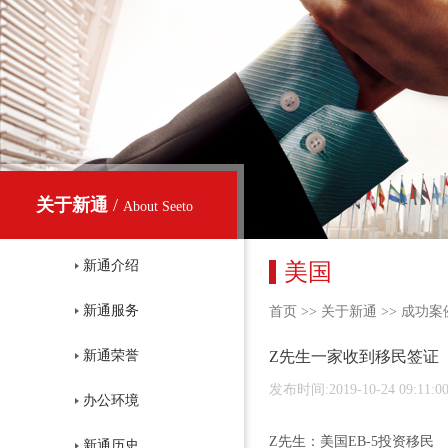
关于新通
/
About Seeto
新通介绍
美国
新通服务
首页
>>
关于新通
>>
成功案
Z先生一家收到移民签证
新通荣誉
发布时间:2019-10-24 09:11:0
办公环境
Z先生：美国EB-5投资移民
新通历史