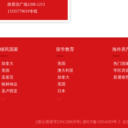
路置信广场1208-1213
13335779019专线
移民国家
留学教育
海外房
加拿大
美国
热门国
美国
澳大利亚
学区房
圣基茨
加拿大
新通推
格林纳达
英国
圣卢西亚
日本
...
...
(浙公境准字[2012]0020号) 浙ICP备12014193号-3
出国